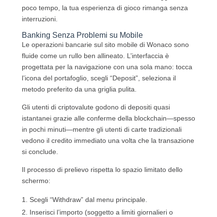
poco tempo, la tua esperienza di gioco rimanga senza
interruzioni.
Banking Senza Problemi su Mobile
Le operazioni bancarie sul sito mobile di Wonaco sono
fluide come un rullo ben allineato. L’interfaccia è
progettata per la navigazione con una sola mano: tocca
l’icona del portafoglio, scegli “Deposit”, seleziona il
metodo preferito da una griglia pulita.
Gli utenti di criptovalute godono di depositi quasi
istantanei grazie alle conferme della blockchain—spesso
in pochi minuti—mentre gli utenti di carte tradizionali
vedono il credito immediato una volta che la transazione
si conclude.
Il processo di prelievo rispetta lo spazio limitato dello
schermo:
Scegli “Withdraw” dal menu principale.
Inserisci l’importo (soggetto a limiti giornalieri o