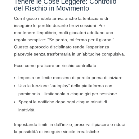
Tenere le Cose Leggere: Controllo
del Rischio in Movimento
Con il gioco mobile arriva anche la tentazione di
inseguire le perdite durante brevi sessioni. Per
mantenere l’equilibrio, molti giocatori adottano una
regola semplice: “Se perdo, mi fermo per il giorno.”
Questo approccio disciplinato rende l’esperienza
piacevole senza trasformarla in un’abitudine compulsiva.
Ecco come praticare un rischio controllato:
Imposta un limite massimo di perdita prima di iniziare.
Usa la funzione “autoplay” della piattaforma con
parsimonia—limitandola a cinque giri per sessione.
Spegni le notifiche dopo ogni cinque minuti di
inattività.
Impostando limiti fin dall’inizio, preservi il piacere e riduci
la possibilità di inseguire vincite irrealistiche.