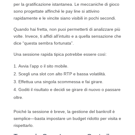
per la gratificazione istantanea. Le meccaniche di gioco
sono progettate affinché le pay line si attivino
rapidamente e le vincite siano visibili in pochi secondi.
Quando hai fretta, non puoi permetterti di analizzare più
volte. Invece, ti affidi all’intuito e a quella sensazione che
dice “questa sembra fortunata”.
Una sessione rapida tipica potrebbe essere così:
Avvia l’app o il sito mobile.
Scegli una slot con alto RTP e bassa volatilità.
Effettua una singola scommessa e fai girare.
Goditi il risultato e decidi se girare di nuovo o passare
oltre.
Poiché la sessione è breve, la gestione del bankroll è
semplice—basta impostare un budget ridotto per visita e
rispettarlo.