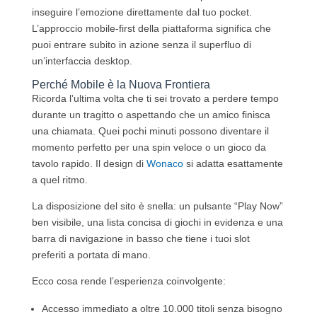
inseguire l’emozione direttamente dal tuo pocket.
L’approccio mobile‑first della piattaforma significa che
puoi entrare subito in azione senza il superfluo di
un’interfaccia desktop.
Perché Mobile è la Nuova Frontiera
Ricorda l’ultima volta che ti sei trovato a perdere tempo
durante un tragitto o aspettando che un amico finisca
una chiamata. Quei pochi minuti possono diventare il
momento perfetto per una spin veloce o un gioco da
tavolo rapido. Il design di
Wonaco
si adatta esattamente
a quel ritmo.
La disposizione del sito è snella: un pulsante “Play Now”
ben visibile, una lista concisa di giochi in evidenza e una
barra di navigazione in basso che tiene i tuoi slot
preferiti a portata di mano.
Ecco cosa rende l’esperienza coinvolgente:
Accesso immediato a oltre 10.000 titoli senza bisogno