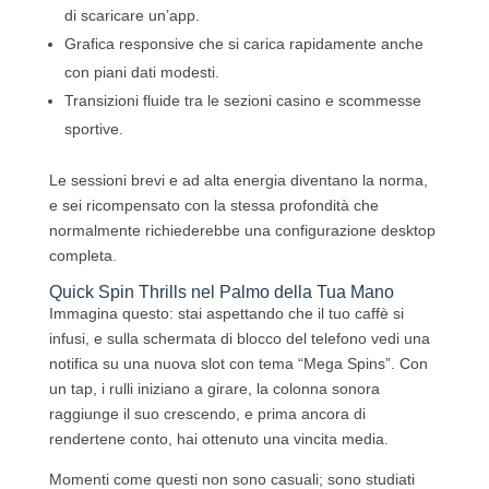
di scaricare un’app.
Grafica responsive che si carica rapidamente anche
con piani dati modesti.
Transizioni fluide tra le sezioni casino e scommesse
sportive.
Le sessioni brevi e ad alta energia diventano la norma,
e sei ricompensato con la stessa profondità che
normalmente richiederebbe una configurazione desktop
completa.
Quick Spin Thrills nel Palmo della Tua Mano
Immagina questo: stai aspettando che il tuo caffè si
infusi, e sulla schermata di blocco del telefono vedi una
notifica su una nuova slot con tema “Mega Spins”. Con
un tap, i rulli iniziano a girare, la colonna sonora
raggiunge il suo crescendo, e prima ancora di
rendertene conto, hai ottenuto una vincita media.
Momenti come questi non sono casuali; sono studiati