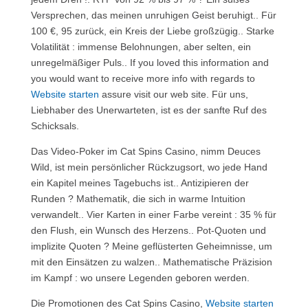
Versprechen, das meinen unruhigen Geist beruhigt.. Für
100 €, 95 zurück, ein Kreis der Liebe großzügig.. Starke
Volatilität : immense Belohnungen, aber selten, ein
unregelmäßiger Puls.. If you loved this information and
you would want to receive more info with regards to
Website starten
assure visit our web site. Für uns,
Liebhaber des Unerwarteten, ist es der sanfte Ruf des
Schicksals.
Das Video-Poker im Cat Spins Casino, nimm Deuces
Wild, ist mein persönlicher Rückzugsort, wo jede Hand
ein Kapitel meines Tagebuchs ist.. Antizipieren der
Runden ? Mathematik, die sich in warme Intuition
verwandelt.. Vier Karten in einer Farbe vereint : 35 % für
den Flush, ein Wunsch des Herzens.. Pot-Quoten und
implizite Quoten ? Meine geflüsterten Geheimnisse, um
mit den Einsätzen zu walzen.. Mathematische Präzision
im Kampf : wo unsere Legenden geboren werden.
Die Promotionen des Cat Spins Casino,
Website starten