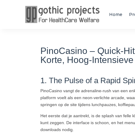
Home
Pr
PinoCasino – Quick‑Hit 
Korte, Hoog‑Intensieve 
1. The Pulse of a Rapid Spi
PinoCasino vangt de adrenaline‑rush van een enke
platform voelt als een neon‑verlichte arcade, waa
springen op de site tijdens lunchpauzes, koffiepau
Het eerste dat je aantrekt, is de splash van felle
kunt zeggen. De interface is schoon, en het me
downloads nodig.