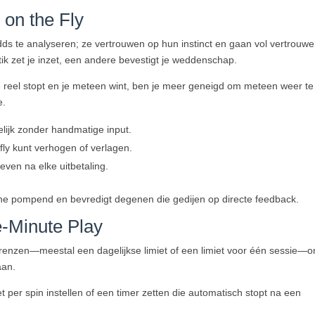
 on the Fly
s te analyseren; ze vertrouwen op hun instinct en gaan vol vertrouwe
tik zet je inzet, een andere bevestigt je weddenschap.
 reel stopt en je meteen wint, ben je meer geneigd om meteen weer te
e.
lijk zonder handmatige input.
fly kunt verhogen of verlagen.
geven na elke uitbetaling.
ine pompend en bevredigt degenen die gedijen op directe feedback.
‑Minute Play
 grenzen—meestal een dagelijkse limiet of een limiet voor één sessie—o
aan.
et per spin instellen of een timer zetten die automatisch stopt na een