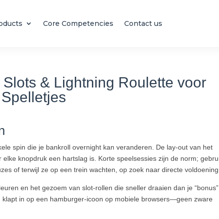
oducts
Core Competencies
Contact us
Slots & Lightning Roulette voor
Spelletjes
n
le spin die je bankroll overnight kan veranderen. De lay-out van het
r elke knopdruk een hartslag is. Korte speelsessies zijn de norm; gebru
zes of terwijl ze op een trein wachten, op zoek naar directe voldoening
 kleuren en het gezoem van slot‑rollen die sneller draaien dan je “bonus”
nu klapt in op een hamburger‑icoon op mobiele browsers—geen zware