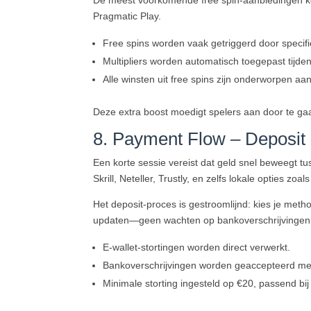
De meest voorkomende free spin‑aanbiedingen k
Pragmatic Play.
Free spins worden vaak getriggerd door speci
Multipliers worden automatisch toegepast tijden
Alle winsten uit free spins zijn onderworpen a
Deze extra boost moedigt spelers aan door te gaan
8. Payment Flow – Deposit
Een korte sessie vereist dat geld snel beweegt tus
Skrill, Neteller, Trustly, en zelfs lokale opties zoa
Het deposit‑proces is gestroomlijnd: kies je met
updaten—geen wachten op bankoverschrijvingen ten
E‑wallet‑stortingen worden direct verwerkt.
Bankoverschrijvingen worden geaccepteerd met 
Minimale storting ingesteld op €20, passend bij