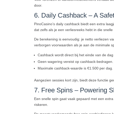
door.
6. Daily Cashback – A Safe
PinoCasino’s daily cashback biedt een extra laag
dat zelfs als je een verliesreeks hebt in die snelle 
De berekening is eenvoudig: je netto verliezen
verborgen voorwaarden als je aan de minimale sp
Cashback wordt direct bij het einde van de dag
Geen wagering vereist op cashback‑bedragen.
Maximale cashback‑waarde is €1.500 per dag.
Aangezien sessies kort zijn, biedt deze functie 
7. Free Spins – Powering S
Een snelle spin gaat vaak gepaard met een extra 
riskeren.