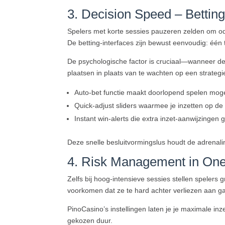
3. Decision Speed – Betting
Spelers met korte sessies pauzeren zelden om odd
De betting‑interfaces zijn bewust eenvoudig: één 
De psychologische factor is cruciaal—wanneer de
plaatsen in plaats van te wachten op een strategi
Auto‑bet functie maakt doorlopend spelen moge
Quick‑adjust sliders waarmee je inzetten op de 
Instant win‑alerts die extra inzet‑aanwijzingen 
Deze snelle besluitvormingslus houdt de adrenal
4. Risk Management in One
Zelfs bij hoog‑intensieve sessies stellen spelers
voorkomen dat ze te hard achter verliezen aan g
PinoCasino’s instellingen laten je je maximale inz
gekozen duur.