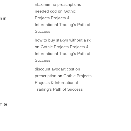
rifaximin no prescriptions
needed cod
on
Gothic
Projects Projects &
n in.
International Trading’s Path of
Success
how to buy staxyn without a rx
on
Gothic Projects Projects &
International Trading’s Path of
Success
discount avodart cost on
prescription
on
Gothic Projects
Projects & International
Trading’s Path of Success
m te