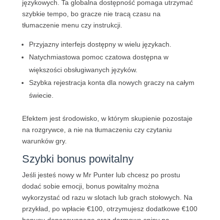
językowych. Ta globalna dostępność pomaga utrzymać
szybkie tempo, bo gracze nie tracą czasu na
tłumaczenie menu czy instrukcji.
Przyjazny interfejs dostępny w wielu językach.
Natychmiastowa pomoc czatowa dostępna w
większości obsługiwanych języków.
Szybka rejestracja konta dla nowych graczy na całym
świecie.
Efektem jest środowisko, w którym skupienie pozostaje
na rozgrywce, a nie na tłumaczeniu czy czytaniu
warunków gry.
Szybki bonus powitalny
Jeśli jesteś nowy w Mr Punter lub chcesz po prostu
dodać sobie emocji, bonus powitalny można
wykorzystać od razu w slotach lub grach stołowych. Na
przykład, po wpłacie €100, otrzymujesz dodatkowe €100
bonusu dopasowanego oraz darmowe spiny na