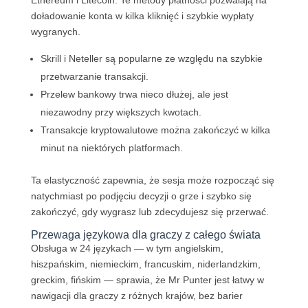
doładowanie konta w kilka kliknięć i szybkie wypłaty
wygranych.
Skrill i Neteller są popularne ze względu na szybkie
przetwarzanie transakcji.
Przelew bankowy trwa nieco dłużej, ale jest
niezawodny przy większych kwotach.
Transakcje kryptowalutowe można zakończyć w kilka
minut na niektórych platformach.
Ta elastyczność zapewnia, że sesja może rozpocząć się
natychmiast po podjęciu decyzji o grze i szybko się
zakończyć, gdy wygrasz lub zdecydujesz się przerwać.
Przewaga językowa dla graczy z całego świata
Obsługa w 24 językach — w tym angielskim,
hiszpańskim, niemieckim, francuskim, niderlandzkim,
greckim, fińskim — sprawia, że Mr Punter jest łatwy w
nawigacji dla graczy z różnych krajów, bez barier