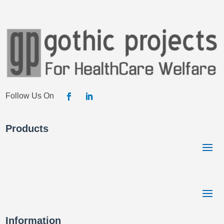
Products
Information