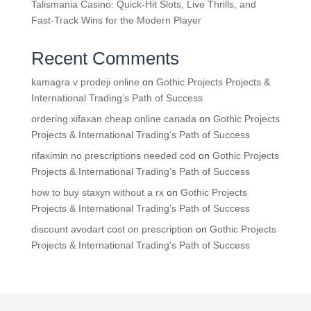
Talismania Casino: Quick‑Hit Slots, Live Thrills, and
Fast‑Track Wins for the Modern Player
Recent Comments
kamagra v prodeji online
on
Gothic Projects Projects &
International Trading’s Path of Success
ordering xifaxan cheap online canada
on
Gothic Projects
Projects & International Trading’s Path of Success
rifaximin no prescriptions needed cod
on
Gothic Projects
Projects & International Trading’s Path of Success
how to buy staxyn without a rx
on
Gothic Projects
Projects & International Trading’s Path of Success
discount avodart cost on prescription
on
Gothic Projects
Projects & International Trading’s Path of Success