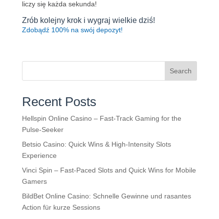
liczy się każda sekunda!
Zrób kolejny krok i wygraj wielkie dziś!
Zdobądź 100% na swój depozyt!
Search
Recent Posts
Hellspin Online Casino – Fast‑Track Gaming for the
Pulse‑Seeker
Betsio Casino: Quick Wins & High‑Intensity Slots
Experience
Vinci Spin – Fast‑Paced Slots and Quick Wins for Mobile
Gamers
BildBet Online Casino: Schnelle Gewinne und rasantes
Action für kurze Sessions