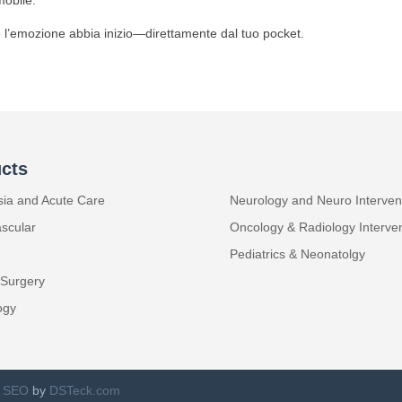
mobile.
che l’emozione abbia inizio—direttamente dal tuo pocket.
cts
sia and Acute Care
Neurology and Neuro Interven
scular
Oncology & Radiology Interve
Pediatrics & Neonatolgy
 Surgery
ogy
&
SEO
by
DSTeck.com