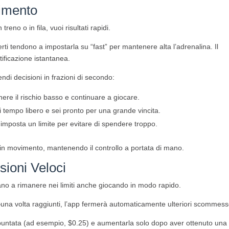
vimento
no o in fila, vuoi risultati rapidi.
perti tendono a impostarla su “fast” per mantenere alta l’adrenalina. Il
ificazione istantanea.
di decisioni in frazioni di secondo:
re il rischio basso e continuare a giocare.
i tempo libero e sei pronto per una grande vincita.
 imposta un limite per evitare di spendere troppo.
e in movimento, mantenendo il controllo a portata di mano.
sioni Veloci
tano a rimanere nei limiti anche giocando in modo rapido.
ri—una volta raggiunti, l’app fermerà automaticamente ulteriori scommess
 puntata (ad esempio, $0.25) e aumentarla solo dopo aver ottenuto una