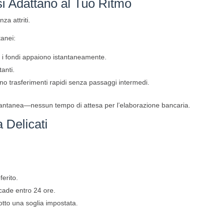
i Adattano al Tuo Ritmo
za attriti.
tanei:
 i fondi appaiono istantaneamente.
tanti.
o trasferimenti rapidi senza passaggi intermedi.
tantanea—nessun tempo di attesa per l’elaborazione bancaria.
 Delicati
erito.
scade entro 24 ore.
otto una soglia impostata.