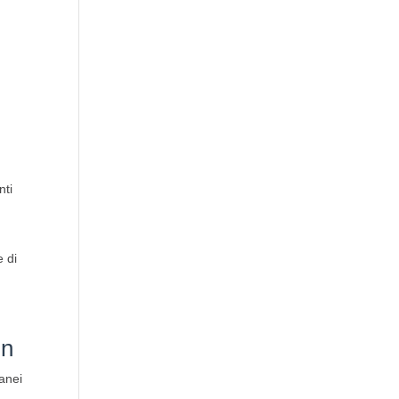
nti
e di
in
tanei