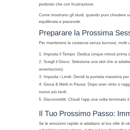
piuttosto che con frustrazione.
Come mostrano gli studi, quando puoi chiudere un
equilibrata e piacevole.
Preparare la Prossima Ses
Per mantenere la costanza senza burnout, molti u
Imposta il Tempo: Dedica cinque minuti prima d
Scegli il Gioco: Seleziona una slot che si adatt
avventuroso).
Imposta i Limiti: Decidi la puntata massima per sp
Gioca & Metti in Pausa: Dopo aver vinto o raggiun
nuovo più tardi.
Disconnettiti: Chiudi l’app una volta terminato 
Il Tuo Prossimo Passo: Imme
Se le emozioni rapide si adattano al tuo stile di v