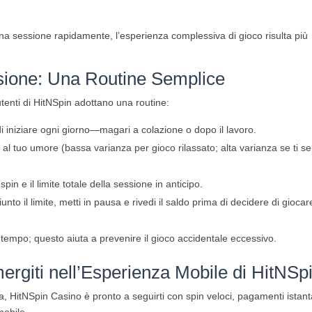
a sessione rapidamente, l’esperienza complessiva di gioco risulta più
sione: Una Routine Semplice
tenti di HitNSpin adottano una routine:
i iniziare ogni giorno—magari a colazione o dopo il lavoro.
a al tuo umore (bassa varianza per gioco rilassato; alta varianza se ti se
in e il limite totale della sessione in anticipo.
to il limite, metti in pausa e rivedi il saldo prima di decidere di giocar
il tempo; questo aiuta a prevenire il gioco accidentale eccessivo.
rgiti nell’Esperienza Mobile di HitNSp
ita, HitNSpin Casino è pronto a seguirti con spin veloci, pagamenti istan