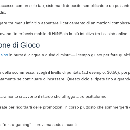
accesso con un solo tap, sistema di deposito semplificato e un pulsant
lic.
gare tra menu infiniti o aspettare il caricamento di animazioni compless
ovano l’interfaccia mobile di HitNSpin la più intuitiva tra i casinò online.
one di Gioco
asino
in burst di cinque a quindici minuti—il tempo giusto per fare qualc
.
 della scommessa: scegli il livello di puntata (ad esempio, $0.50), poi 
atamente se continuare o incassare. Questo ciclo si ripete fino a quando
aramente si avverte il ritardo che affligge altre piattaforme.
arate per ricordarti delle promozioni in corso piuttosto che sommergerti 
e “micro‑gaming” – brevi ma soddisfacenti.