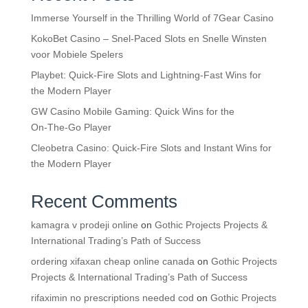
Immerse Yourself in the Thrilling World of 7Gear Casino
KokoBet Casino – Snel‑Paced Slots en Snelle Winsten
voor Mobiele Spelers
Playbet: Quick‑Fire Slots and Lightning‑Fast Wins for
the Modern Player
GW Casino Mobile Gaming: Quick Wins for the
On‑The‑Go Player
Cleobetra Casino: Quick‑Fire Slots and Instant Wins for
the Modern Player
Recent Comments
kamagra v prodeji online
on
Gothic Projects Projects &
International Trading’s Path of Success
ordering xifaxan cheap online canada
on
Gothic Projects
Projects & International Trading’s Path of Success
rifaximin no prescriptions needed cod
on
Gothic Projects