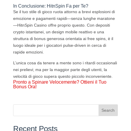
In Conclusione: HitnSpin Fa per Te?
Se il tuo stile di gioco ruota attorno a brevi esplosioni di
emozione e pagamenti rapidi—senza lunghe maratone
—HitnSpin Casino offre proprio questo. Con depositi
crypto istantanei, un design mobile reattivo e una
struttura di bonus generosa orientata ai free spins, è il
luogo ideale per i giocatori pulse‑driven in cerca di
rapide emozioni.
L’unica cosa da tenere a mente sono i ritardi occasionali
nei prelievi; ma per la maggior parte degli utenti, la
velocità di gioco supera questo piccolo inconveniente.
Pronto a Spinare Velocemente? Ottieni il Tuo
Bonus Ora!
Search
Recent Posts