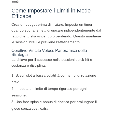
limiti.
Come Impostare i Limiti in Modo
Efficace
Crea un budget prima di iniziare. Imposta un timer—
quando suona, smetti di giocare indipendentemente dal
fatto che tu stia vincendo o perdendo. Questo mantiene
le sessioni brevi e previene l’affaticamento.
Obiettivo Vincite Veloci: Panoramica della
Strategia
La chiave per il successo nelle sessioni quick‑hit è
costanza e disciplina:
Scegli slot a bassa volatilità con tempi di rotazione
brevi.
Imposta un limite di tempo rigoroso per ogni
sessione.
Usa free spins e bonus di ricarica per prolungare il
gioco senza costi extra.