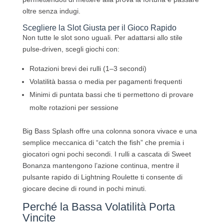
oltre senza indugi.
Scegliere la Slot Giusta per il Gioco Rapido
Non tutte le slot sono uguali. Per adattarsi allo stile
pulse‑driven, scegli giochi con:
Rotazioni brevi dei rulli (1–3 secondi)
Volatilità bassa o media per pagamenti frequenti
Minimi di puntata bassi che ti permettono di provare
molte rotazioni per sessione
Big Bass Splash offre una colonna sonora vivace e una
semplice meccanica di “catch the fish” che premia i
giocatori ogni pochi secondi. I rulli a cascata di Sweet
Bonanza mantengono l’azione continua, mentre il
pulsante rapido di Lightning Roulette ti consente di
giocare decine di round in pochi minuti.
Perché la Bassa Volatilità Porta
Vincite