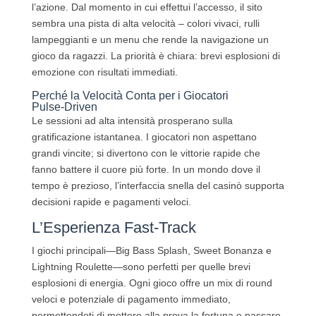
l’azione. Dal momento in cui effettui l’accesso, il sito
sembra una pista di alta velocità – colori vivaci, rulli
lampeggianti e un menu che rende la navigazione un
gioco da ragazzi. La priorità è chiara: brevi esplosioni di
emozione con risultati immediati.
Perché la Velocità Conta per i Giocatori
Pulse‑Driven
Le sessioni ad alta intensità prosperano sulla
gratificazione istantanea. I giocatori non aspettano
grandi vincite; si divertono con le vittorie rapide che
fanno battere il cuore più forte. In un mondo dove il
tempo è prezioso, l’interfaccia snella del casinò supporta
decisioni rapide e pagamenti veloci.
L’Esperienza Fast‑Track
I giochi principali—Big Bass Splash, Sweet Bonanza e
Lightning Roulette—sono perfetti per quelle brevi
esplosioni di energia. Ogni gioco offre un mix di round
veloci e potenziale di pagamento immediato,
permettendoti di mettere alla prova la fortuna e passare