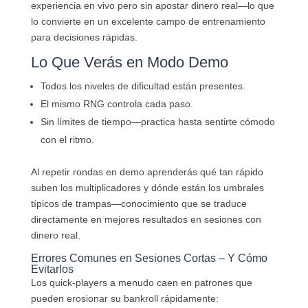
experiencia en vivo pero sin apostar dinero real—lo que
lo convierte en un excelente campo de entrenamiento
para decisiones rápidas.
Lo Que Verás en Modo Demo
Todos los niveles de dificultad están presentes.
El mismo RNG controla cada paso.
Sin límites de tiempo—practica hasta sentirte cómodo
con el ritmo.
Al repetir rondas en demo aprenderás qué tan rápido
suben los multiplicadores y dónde están los umbrales
típicos de trampas—conocimiento que se traduce
directamente en mejores resultados en sesiones con
dinero real.
Errores Comunes en Sesiones Cortas – Y Cómo
Evitarlos
Los quick‑players a menudo caen en patrones que
pueden erosionar su bankroll rápidamente: