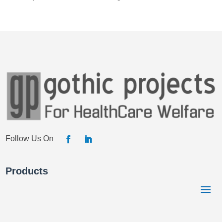
Products