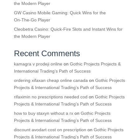
the Modern Player
GW Casino Mobile Gaming: Quick Wins for the
On‑The‑Go Player
Cleobetra Casino: Quick‑Fire Slots and Instant Wins for
the Modern Player
Recent Comments
kamagra v prodeji online
on
Gothic Projects Projects &
International Trading’s Path of Success
ordering xifaxan cheap online canada
on
Gothic Projects
Projects & International Trading’s Path of Success
rifaximin no prescriptions needed cod
on
Gothic Projects
Projects & International Trading’s Path of Success
how to buy staxyn without a rx
on
Gothic Projects
Projects & International Trading’s Path of Success
discount avodart cost on prescription
on
Gothic Projects
Projects & International Trading’s Path of Success