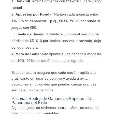
Bankroll Total:
Comienza con €50–€100 para juego
casual.
Apuestas por Ronda:
Mantén cada apuesta entre
1%–3% de tu bankroll—p.ej., €0.50–€0.30 por ronda si
juegas con €50.
Límite de Sesión:
Establece un umbral máximo de
pérdida de €5–€10 por sesión; una vez alcanzado, deja
de jugar ese día.
Meta de Ganancia:
Apunta a una ganancia modesta
del 10%–20% por sesión; detente al lograrla.
Esta estructura asegura que cada sesión rápida sea
gratificante en lugar de punitiva y ayuda a evitar
decisiones emocionales que puedan causar grandes
swings en cortos periodos.
Historias Reales de Ganancias Rápidas – Un
Panorama del Éxito
Algunos ejemplos recientes ilustran cómo las sesiones
rápidas pueden ser rentables: