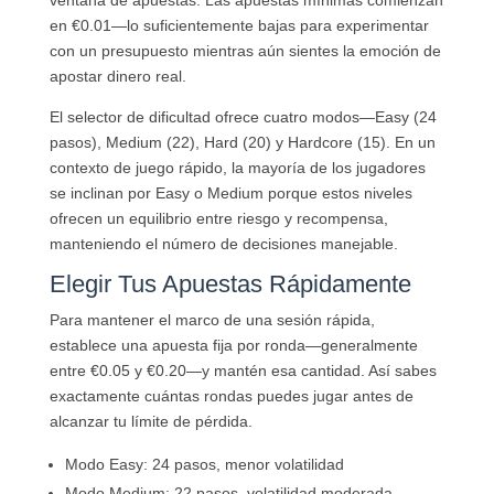
en €0.01—lo suficientemente bajas para experimentar
con un presupuesto mientras aún sientes la emoción de
apostar dinero real.
El selector de dificultad ofrece cuatro modos—Easy (24
pasos), Medium (22), Hard (20) y Hardcore (15). En un
contexto de juego rápido, la mayoría de los jugadores
se inclinan por Easy o Medium porque estos niveles
ofrecen un equilibrio entre riesgo y recompensa,
manteniendo el número de decisiones manejable.
Elegir Tus Apuestas Rápidamente
Para mantener el marco de una sesión rápida,
establece una apuesta fija por ronda—generalmente
entre €0.05 y €0.20—y mantén esa cantidad. Así sabes
exactamente cuántas rondas puedes jugar antes de
alcanzar tu límite de pérdida.
Modo Easy: 24 pasos, menor volatilidad
Modo Medium: 22 pasos, volatilidad moderada