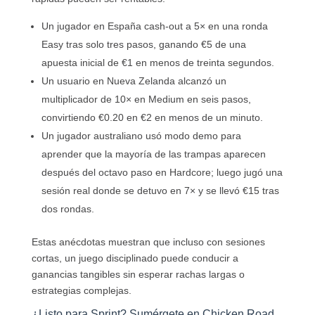
Un jugador en España cash‑out a 5× en una ronda
Easy tras solo tres pasos, ganando €5 de una
apuesta inicial de €1 en menos de treinta segundos.
Un usuario en Nueva Zelanda alcanzó un
multiplicador de 10× en Medium en seis pasos,
convirtiendo €0.20 en €2 en menos de un minuto.
Un jugador australiano usó modo demo para
aprender que la mayoría de las trampas aparecen
después del octavo paso en Hardcore; luego jugó una
sesión real donde se detuvo en 7× y se llevó €15 tras
dos rondas.
Estas anécdotas muestran que incluso con sesiones
cortas, un juego disciplinado puede conducir a
ganancias tangibles sin esperar rachas largas o
estrategias complejas.
¿Listo para Sprint? Sumérgete en Chicken Road