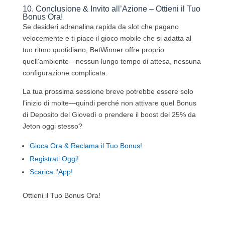
10. Conclusione & Invito all’Azione – Ottieni il Tuo
Bonus Ora!
Se desideri adrenalina rapida da slot che pagano
velocemente e ti piace il gioco mobile che si adatta al
tuo ritmo quotidiano, BetWinner offre proprio
quell’ambiente—nessun lungo tempo di attesa, nessuna
configurazione complicata.
La tua prossima sessione breve potrebbe essere solo
l’inizio di molte—quindi perché non attivare quel Bonus
di Deposito del Giovedì o prendere il boost del 25% da
Jeton oggi stesso?
Gioca Ora & Reclama il Tuo Bonus!
Registrati Oggi!
Scarica l’App!
Ottieni il Tuo Bonus Ora!