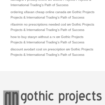
International Trading’s Path of Success
ordering xifaxan cheap online canada
on
Gothic Projects
Projects & International Trading’s Path of Success
rifaximin no prescriptions needed cod
on
Gothic Projects
Projects & International Trading’s Path of Success
how to buy staxyn without a rx
on
Gothic Projects
Projects & International Trading’s Path of Success
discount avodart cost on prescription
on
Gothic Projects
Projects & International Trading’s Path of Success