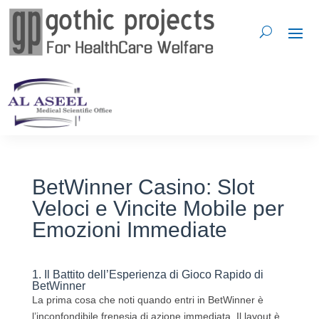
BetWinner Casino: Slot
Veloci e Vincite Mobile per
Emozioni Immediate
1. Il Battito dell’Esperienza di Gioco Rapido di
BetWinner
La prima cosa che noti quando entri in BetWinner è
l’inconfondibile frenesia di azione immediata. Il layout è