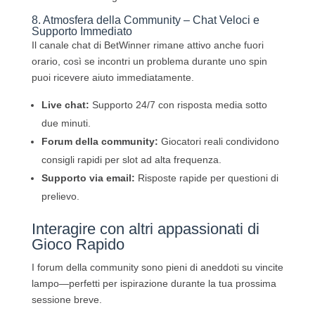
8. Atmosfera della Community – Chat Veloci e
Supporto Immediato
Il canale chat di BetWinner rimane attivo anche fuori
orario, così se incontri un problema durante uno spin
puoi ricevere aiuto immediatamente.
Live chat:
Supporto 24/7 con risposta media sotto
due minuti.
Forum della community:
Giocatori reali condividono
consigli rapidi per slot ad alta frequenza.
Supporto via email:
Risposte rapide per questioni di
prelievo.
Interagire con altri appassionati di
Gioco Rapido
I forum della community sono pieni di aneddoti su vincite
lampo—perfetti per ispirazione durante la tua prossima
sessione breve.