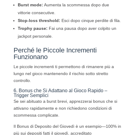
Burst mode:
Aumenta la scommessa dopo due
vittorie consecutive.
Stop‑loss threshold:
Esci dopo cinque perdite di fila.
Trophy pause:
Fai una pausa dopo aver colpito un
jackpot personale.
Perché le Piccole Incrementi
Funzionano
Le piccole incrementi ti permettono di rimanere più a
lungo nel gioco mantenendo il rischio sotto stretto
controllo.
6. Bonus che Si Adattano al Gioco Rapido –
Trigger Semplici
Se sei abituato a burst brevi, apprezzerai bonus che si
attivano rapidamente e non richiedono condizioni di
scommessa complicate.
Il Bonus di Deposito del Giovedì è un esempio—100% in
più sui depositi fatti il giovedì, accreditato