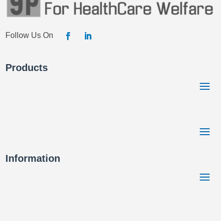
Products
Information