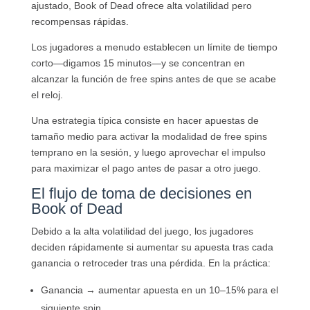
ajustado, Book of Dead ofrece alta volatilidad pero
recompensas rápidas.
Los jugadores a menudo establecen un límite de tiempo
corto—digamos 15 minutos—y se concentran en
alcanzar la función de free spins antes de que se acabe
el reloj.
Una estrategia típica consiste en hacer apuestas de
tamaño medio para activar la modalidad de free spins
temprano en la sesión, y luego aprovechar el impulso
para maximizar el pago antes de pasar a otro juego.
El flujo de toma de decisiones en
Book of Dead
Debido a la alta volatilidad del juego, los jugadores
deciden rápidamente si aumentar su apuesta tras cada
ganancia o retroceder tras una pérdida. En la práctica:
Ganancia → aumentar apuesta en un 10–15% para el
siguiente spin.