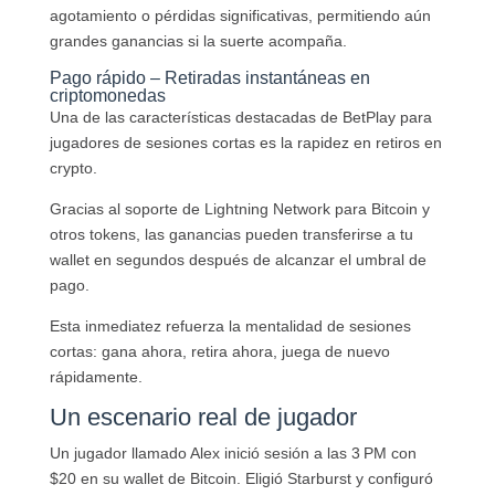
agotamiento o pérdidas significativas, permitiendo aún
grandes ganancias si la suerte acompaña.
Pago rápido – Retiradas instantáneas en
criptomonedas
Una de las características destacadas de BetPlay para
jugadores de sesiones cortas es la rapidez en retiros en
crypto.
Gracias al soporte de Lightning Network para Bitcoin y
otros tokens, las ganancias pueden transferirse a tu
wallet en segundos después de alcanzar el umbral de
pago.
Esta inmediatez refuerza la mentalidad de sesiones
cortas: gana ahora, retira ahora, juega de nuevo
rápidamente.
Un escenario real de jugador
Un jugador llamado Alex inició sesión a las 3 PM con
$20 en su wallet de Bitcoin. Eligió Starburst y configuró