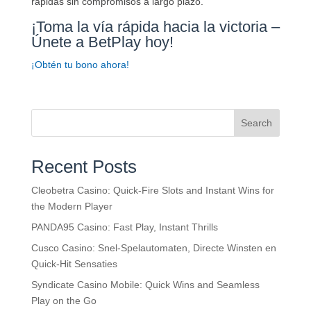
rápidas sin compromisos a largo plazo.
¡Toma la vía rápida hacia la victoria –
Únete a BetPlay hoy!
¡Obtén tu bono ahora!
Search
Recent Posts
Cleobetra Casino: Quick‑Fire Slots and Instant Wins for
the Modern Player
PANDA95 Casino: Fast Play, Instant Thrills
Cusco Casino: Snel‑Spelautomaten, Directe Winsten en
Quick‑Hit Sensaties
Syndicate Casino Mobile: Quick Wins and Seamless
Play on the Go