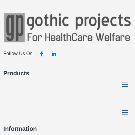
Products
Information