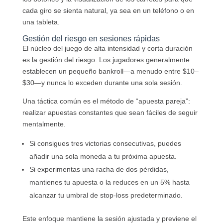
cada giro se sienta natural, ya sea en un teléfono o en
una tableta.
Gestión del riesgo en sesiones rápidas
El núcleo del juego de alta intensidad y corta duración
es la gestión del riesgo. Los jugadores generalmente
establecen un pequeño bankroll—a menudo entre $10–
$30—y nunca lo exceden durante una sola sesión.
Una táctica común es el método de “apuesta pareja”:
realizar apuestas constantes que sean fáciles de seguir
mentalmente.
Si consigues tres victorias consecutivas, puedes
añadir una sola moneda a tu próxima apuesta.
Si experimentas una racha de dos pérdidas,
mantienes tu apuesta o la reduces en un 5% hasta
alcanzar tu umbral de stop-loss predeterminado.
Este enfoque mantiene la sesión ajustada y previene el