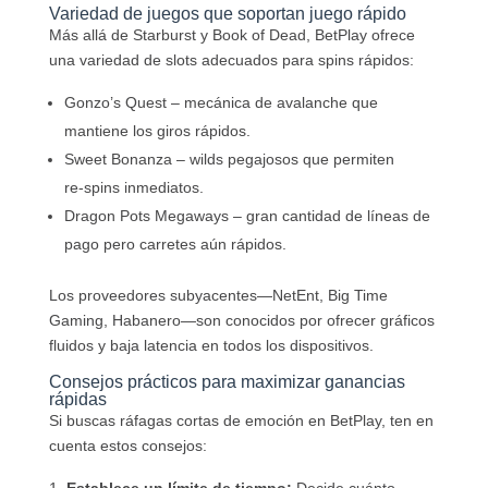
Variedad de juegos que soportan juego rápido
Más allá de Starburst y Book of Dead, BetPlay ofrece
una variedad de slots adecuados para spins rápidos:
Gonzo’s Quest – mecánica de avalanche que
mantiene los giros rápidos.
Sweet Bonanza – wilds pegajosos que permiten
re‑spins inmediatos.
Dragon Pots Megaways – gran cantidad de líneas de
pago pero carretes aún rápidos.
Los proveedores subyacentes—NetEnt, Big Time
Gaming, Habanero—son conocidos por ofrecer gráficos
fluidos y baja latencia en todos los dispositivos.
Consejos prácticos para maximizar ganancias
rápidas
Si buscas ráfagas cortas de emoción en BetPlay, ten en
cuenta estos consejos:
Establece un límite de tiempo:
Decide cuánto