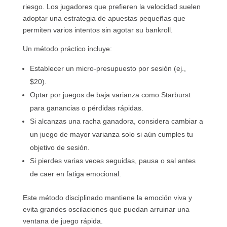
riesgo. Los jugadores que prefieren la velocidad suelen
adoptar una estrategia de apuestas pequeñas que
permiten varios intentos sin agotar su bankroll.
Un método práctico incluye:
Establecer un micro‑presupuesto por sesión (ej.,
$20).
Optar por juegos de baja varianza como Starburst
para ganancias o pérdidas rápidas.
Si alcanzas una racha ganadora, considera cambiar a
un juego de mayor varianza solo si aún cumples tu
objetivo de sesión.
Si pierdes varias veces seguidas, pausa o sal antes
de caer en fatiga emocional.
Este método disciplinado mantiene la emoción viva y
evita grandes oscilaciones que puedan arruinar una
ventana de juego rápida.