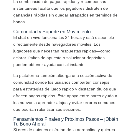
La combinación de pagos rápidos y recompensas
instantáneas facilita que los jugadores disfruten de
ganancias rápidas sin quedar atrapados en términos de
bonos.
Comunidad y Soporte en Movimiento
El chat en vivo funciona las 24 horas y está disponible
directamente desde navegadores móviles. Los
jugadores que necesitan respuestas rápidas—como
aclarar límites de apuesta o solucionar depósitos—
pueden obtener ayuda casi al instante.
La plataforma también alberga una sección activa de
comunidad donde los usuarios comparten consejos
para estrategias de juego rápido y destacan títulos que
ofrecen pagos rápidos. Este apoyo entre pares ayuda a
los nuevos a aprender atajos y evitar errores comunes
que podrían ralentizar sus sesiones.
Pensamientos Finales y Próximos Pasos – ¡Obtén
Tu Bono Ahora!
Si eres de quienes disfrutan de la adrenalina y quieres