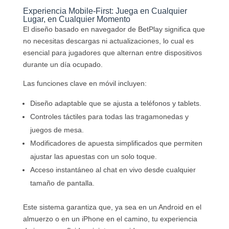
Experiencia Mobile‑First: Juega en Cualquier
Lugar, en Cualquier Momento
El diseño basado en navegador de BetPlay significa que
no necesitas descargas ni actualizaciones, lo cual es
esencial para jugadores que alternan entre dispositivos
durante un día ocupado.
Las funciones clave en móvil incluyen:
Diseño adaptable que se ajusta a teléfonos y tablets.
Controles táctiles para todas las tragamonedas y
juegos de mesa.
Modificadores de apuesta simplificados que permiten
ajustar las apuestas con un solo toque.
Acceso instantáneo al chat en vivo desde cualquier
tamaño de pantalla.
Este sistema garantiza que, ya sea en un Android en el
almuerzo o en un iPhone en el camino, tu experiencia