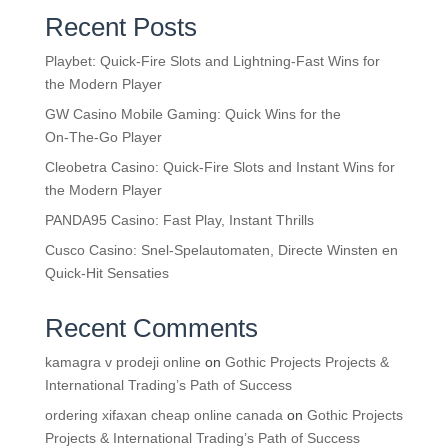
Recent Posts
Playbet: Quick‑Fire Slots and Lightning‑Fast Wins for
the Modern Player
GW Casino Mobile Gaming: Quick Wins for the
On‑The‑Go Player
Cleobetra Casino: Quick‑Fire Slots and Instant Wins for
the Modern Player
PANDA95 Casino: Fast Play, Instant Thrills
Cusco Casino: Snel‑Spelautomaten, Directe Winsten en
Quick‑Hit Sensaties
Recent Comments
kamagra v prodeji online
on
Gothic Projects Projects &
International Trading’s Path of Success
ordering xifaxan cheap online canada
on
Gothic Projects
Projects & International Trading’s Path of Success