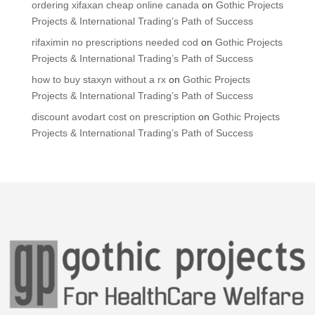
ordering xifaxan cheap online canada
on
Gothic Projects
Projects & International Trading’s Path of Success
rifaximin no prescriptions needed cod
on
Gothic Projects
Projects & International Trading’s Path of Success
how to buy staxyn without a rx
on
Gothic Projects
Projects & International Trading’s Path of Success
discount avodart cost on prescription
on
Gothic Projects
Projects & International Trading’s Path of Success