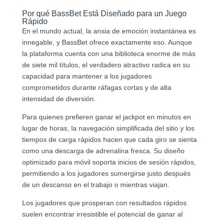
Por qué BassBet Está Diseñado para un Juego
Rápido
En el mundo actual, la ansia de emoción instantánea es
innegable, y BassBet ofrece exactamente eso. Aunque
la plataforma cuenta con una biblioteca enorme de más
de siete mil títulos, el verdadero atractivo radica en su
capacidad para mantener a los jugadores
comprometidos durante ráfagas cortas y de alta
intensidad de diversión.
Para quienes prefieren ganar el jackpot en minutos en
lugar de horas, la navegación simplificada del sitio y los
tiempos de carga rápidos hacen que cada giro se sienta
como una descarga de adrenalina fresca. Su diseño
optimizado para móvil soporta inicios de sesión rápidos,
permitiendo a los jugadores sumergirse justo después
de un descanso en el trabajo o mientras viajan.
Los jugadores que prosperan con resultados rápidos
suelen encontrar irresistible el potencial de ganar al