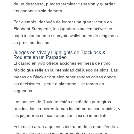
de un descanso, puedes terminar tu sesión y guardar
tus ganancias sin demora.
Por ejemplo, después de lograr una gran victoria en
Elephant Stampede, los jugadores suelen activar un
pago instantáneo a su crypto wallet antes de dirigirse a
su próximo destino.
Juegos en Vivo y Highlights de Blackjack &
Roulette en un Parpadeo
El casino en vivo ofrece acciones en mesa de ritmo
rápido que reflejan la intensidad del juego de slots. Las
mesas de Blackjack suelen tener rondas cortas donde
las decisiones—pedir o plantarse—se toman en
segundos.
Las noches de Roulette están diseñadas para giros
rápidos: los crupieres llaman los números con rapidez, y
los jugadores colocan apuestas casi de inmediato.
Este estilo atrae a quienes disfrutan de la emoción de la
interacción en vivo sin comprometerse a sesiones